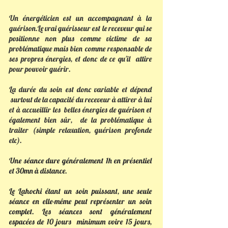
Un énergéticien est un accompagnant à la
guérison.Le vrai guérisseur est le receveur qui se
positionne non plus comme victime de sa
problématique mais bien comme responsable de
ses propres énergies, et donc de ce qu'il attire
pour pouvoir guérir.
La durée du soin est donc variable et dépend
surtout de la capacité du receveur à attirer à lui
et à accueillir les
belles énergies de
guérison
et
également bien sûr, de la problématique à
traiter (simple relaxation, guérison profonde
etc).
Une séance dure généralement 1h en
présentiel
et 30mn à distance
.
Le Lahochi étant un soin puissant, une seule
séance en elle-même peut représenter un soin
complet. Les séances sont généralement
espacées de 10 jours minimum voire 15 jours,