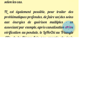
selon les cas.
IL est également possible, pour traiter des
problématiques profondes, de faire un/des soins
aux énergies de guérison multiples
- en
associant par exemple, après canalisation et /ou
vérification au pendule, le LaHoChi au Triangle
d'Or de la Déesse Isis par exemple etc
(voir
propositions de forfaits dans le menu principal)
.
Précautions d'usage
Le Lahochi est un soin énergétique. Il ne
constitue en aucun cas un dogme ou une
religion et ne peut en aucune façon se
substituer à un avis ou à un traitement
médical .
Prendre Rendez-Vous