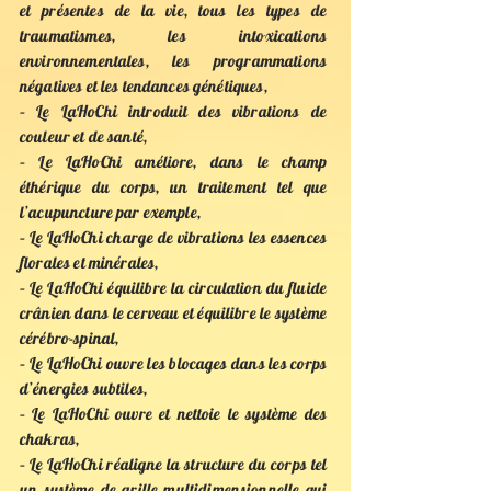
et présentes de la vie, tous les types de
traumatismes, les intoxications
environnementales, les programmations
négatives et les tendances génétiques,
– Le LaHoChi introduit des vibrations de
couleur et de santé,
– Le LaHoChi améliore, dans le champ
éthérique du corps, un traitement tel que
l’acupuncture par exemple,
– Le LaHoChi charge de vibrations les essences
florales et minérales,
– Le LaHoChi équilibre la circulation du fluide
crânien dans le cerveau et équilibre le système
cérébro-spinal,
– Le LaHoChi ouvre les blocages dans les corps
d’énergies subtiles,
– Le LaHoChi ouvre et nettoie le système des
chakras,
– Le LaHoChi réaligne la structure du corps tel
un système de grille multidimensionnelle qui