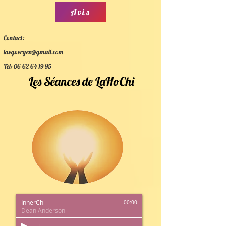
Avis
Contact:
laegoergen@gmail.com
Tel:
06 62 64 19 95
Les Séances de LaHoChi
InnerChi
00:00
Dean Anderson