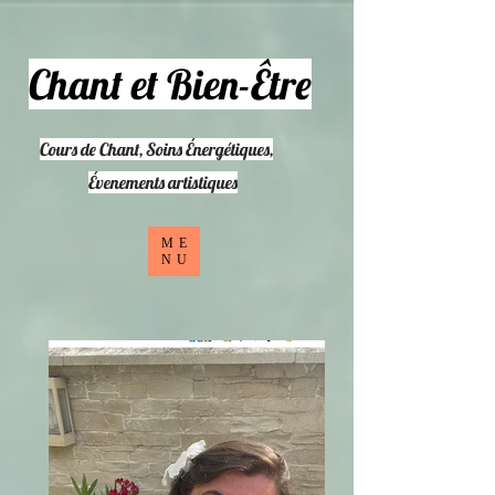
Chant et Bien-Être
Cours de Chant, Soins Énergétiques,
​Évenements artistiques
ME
NU