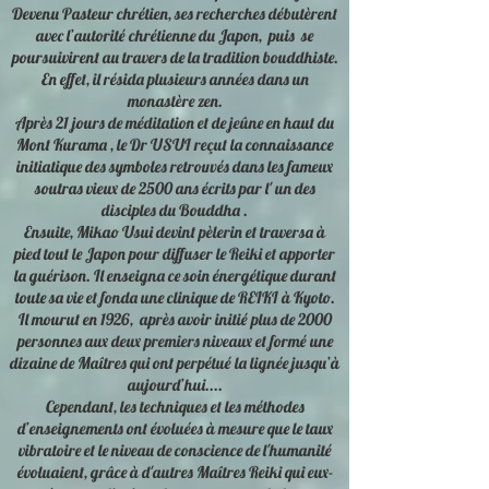
Devenu Pasteur chrétien, ses recherches débutèrent
avec l’autorité chrétienne du Japon, puis se
poursuivirent au travers de la tradition bouddhiste.
En effet, il résida plusieurs années dans un
monastère zen.
Après 21 jours de méditation et de jeûne en haut du
Mont Kurama , le Dr USUI reçut la connaissance
initiatique des symboles retrouvés dans les fameux
soutras vieux de 2500 ans écrits par l' un des
disciples du Bouddha .
Ensuite, Mikao Usui devint pèlerin et traversa à
pied tout le Japon pour diffuser le Reiki et apporter
la guérison. Il enseigna ce soin énergétique durant
toute sa vie et fonda une clinique de REIKI à Kyoto.
Il mourut en 1926, après avoir initié plus de 2000
personnes aux deux premiers niveaux et formé une
dizaine de Maîtres qui ont perpétué la lignée jusqu’à
aujourd’hui....
Cependant, les techniques et les méthodes
d’enseignements ont évoluées à mesure que le taux
vibratoire et le niveau de conscience de l'humanité
évoluaient, grâce à d'autres Maîtres Reiki qui eux-