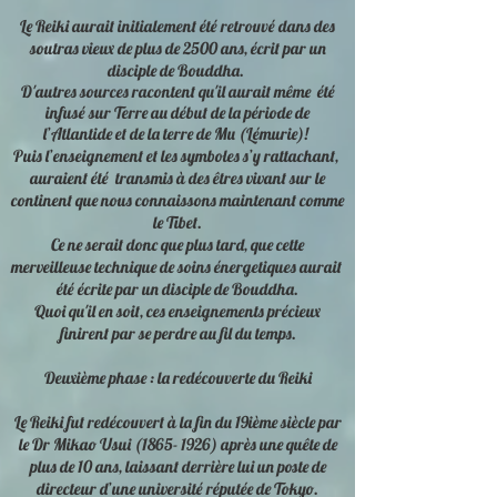
Le Reiki aurait initialement été retrouvé dans des
soutras vieux de plus de 2500 ans, écrit par un
disciple de Bouddha.
D'autres sources racontent qu'il aurait même été
infusé sur Terre au début de la période de
l’Atlantide et de la terre de Mu (Lémurie)!
Puis l’enseignement et les symboles s’y rattachant,
auraient été transmis à des êtres vivant sur le
continent que nous connaissons maintenant comme
le Tibet.
Ce ne serait donc que plus tard, que cette
merveilleuse technique de soins énergetiques aurait
été écrite par un disciple de Bouddha.
Quoi qu'il en soit, ces enseignements précieux
finirent par se perdre au fil du temps.
Deuxième phase : la redécouverte du Reiki
Le Reiki fut redécouvert à la fin du 19ième siècle par
le Dr Mikao Usui
(1865- 1926)
après une quête de
plus de 10 ans, laissant derrière lui un poste de
directeur d’une université réputée de Tokyo.